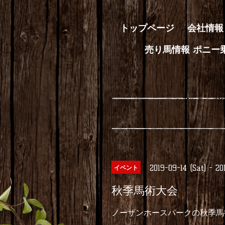
トップページ
会社情報
売り馬情報 ポニー
2019-09-14 (Sat) - 20
イベント
秋季馬術大会
ノーザンホースパークの秋季馬